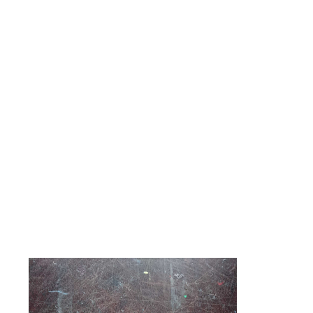
chiaramente il mio ‘Ton Pret Style’. Questo mio stile può
essere meglio descritto come ‘realismo colorato di un’altra
realtà’. Con il mio lavoro, voglio far emergere il positivo nelle
persone portandole in un’altra realtà. Ho impiegato anni
prima di decidere di divenire un artista. Sono un autodidatta,
non ho mai voluto farmi guidare da regole precise, seguendo
sempre la mia spontaneità e la mia inesauribile fantasia. I
miei dipinti sono trasformazioni della realtà che cerco di
condividere con lo spettatore, trasportato in un’altra
dimensione da sperimentare in modo piacevole e speciale.
Which of the following products would interest you?