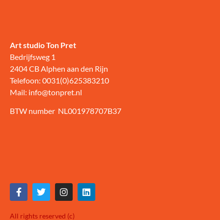
Art studio Ton Pret
Bedrijfsweg 1
2404 CB Alphen aan den Rijn
Telefoon: 0031(0)625383210
Mail: info@tonpret.nl
BTW number NL001978707B37
All rights reserved (c)