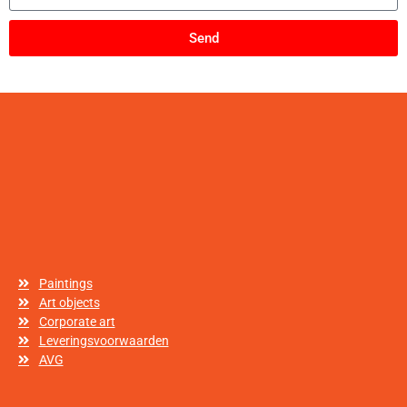
Send
Paintings
Art objects
Corporate art
Leveringsvoorwaarden
AVG