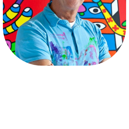
Mi chiamo Ton Pret. Sono un artista, designer e pensatore
creativo. Ho uno stile molto personale, che è caratterizzato
da un uso molto audace del colore, figure fantasiose e
un’esplosione di entusiasmo, spontaneità, passione e
positività. Grandi nomi del mondo artistico olandese e
straniero, riconoscono un legame con lo stile CO.BR.A. del
secolo scorso. Non importa come la gente lo chiami, è